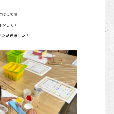
けして🌸
ョンして✴
いただきました！