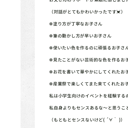
（対話がとてもかわいかったです💓）
❁塗り方が丁寧なお子さん
❁筆の動かし方が早いお子さん
❁使いたい色を作るのに頑張るお子さ
❁見たことがない芸術的な色を作るお
❁お花を書いて華やかにしてくれたお
❁産業祭で楽しくてまた来てくれたお
私は小学生向けのイベントを経験する
私自身よりもセンスあるな～と思うこ
（もともとセンスないけど( ´∀｀ )）