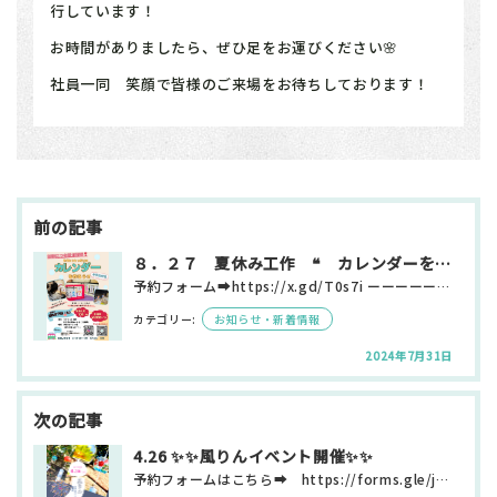
行しています！
お時間がありましたら、ぜひ足をお運びください🌸
社員一同 笑顔で皆様のご来場をお待ちしております！
投
稿
ナ
ビ
８．２７ 夏休み工作 ❝ カレンダーを作ろう ❞
ゲ
予約フォーム➡https://x.gd/T0s7i ーーーーーーーーーーーーーーーーーーーーーーーー…
ー
シ
カテゴリー:
お知らせ・新着情報
ョ
ン
2024年7月31日
4.26 ✨✨風りんイベント開催✨✨
予約フォームはこちら➡ https://forms.gle/jn5Ubyax9ZkHLCjz9 ◆◆…