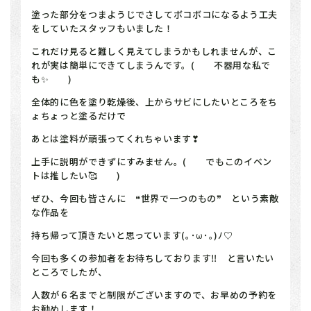
塗った部分をつまようじでさしてボコボコになるよう工夫
をしていたスタッフもいました！
これだけ見ると難しく見えてしまうかもしれませんが、こ
れが実は簡単にできてしまうんです。( 不器用な私で
も✨ )
全体的に色を塗り乾燥後、上からサビにしたいところをち
ょちょっと塗るだけで
あとは塗料が頑張ってくれちゃいます❣
上手に説明ができずにすみません。( でもこのイベン
トは推したい🥰 )
ぜひ、今回も皆さんに ❝世界で一つのもの❞ という素敵
な作品を
持ち帰って頂きたいと思っています(｡･ω･｡)ﾉ♡
今回も多くの参加者をお待ちしております‼ と言いたい
ところでしたが、
人数が６名までと制限がございますので、お早めの予約を
お勧めします！