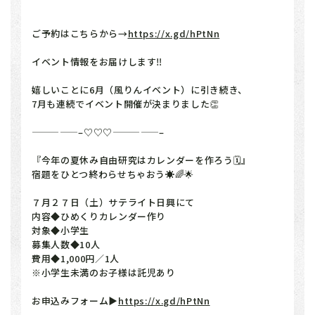
ご予約はこちらから→
https://x.gd/hPtNn
イベント情報をお届けします‼️
嬉しいことに6月（風りんイベント）に引き続き、
7月も連続でイベント開催が決まりました👏
—————–♡♡♡—————–
『今年の夏休み自由研究はカレンダーを作ろう🗓』
宿題をひとつ終わらせちゃおう☀️🌈🌟
７月２７日（土）サテライト日興にて
内容◆ひめくりカレンダー作り
対象◆小学生
募集人数◆10人
費用◆1,000円／1人
※小学生未満のお子様は託児あり
お申込みフォーム▶
https://x.gd/hPtNn