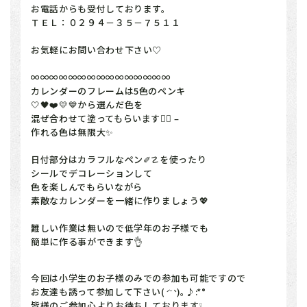
お電話からも受付しております。
ＴＥＬ：０２９４－３５－７５１１
お気軽にお問い合わせ下さい♡
∞∞∞∞∞∞∞∞∞∞∞∞∞∞∞
カレンダーのフレームは5色のペンキ
🤍🖤❤️💛💙から選んだ色を
混ぜ合わせて塗ってもらいます👍🏻 –
作れる色は無限大✨
日付部分はカラフルなペン✐☡を使ったり
シールでデコレーションして
色を楽しんでもらいながら
素敵なカレンダーを一緒に作りましょう💖
難しい作業は無いので低学年のお子様でも
簡単に作る事ができます👌
今回は小学生のお子様のみでの参加も可能ですので
お友達も誘って参加して下さい(
)｡♪:*°
ˊ˘ˋ
皆様のご参加心よりお待ちしております❕