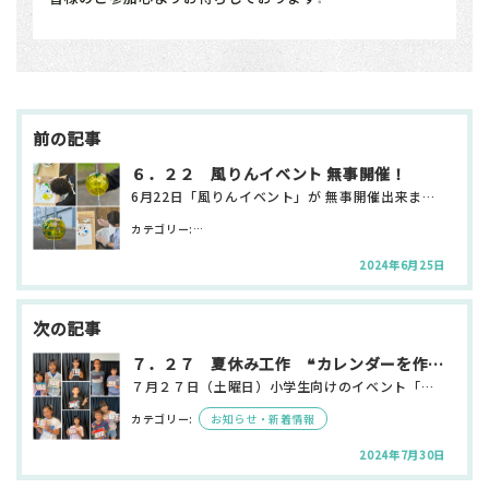
投
稿
ナ
ビ
６．２２ 風りんイベント 無事開催！
ゲ
6月22日「風りんイベント」が 無事開催出来ました🎐✨ ありがとうございます👏 ⁡ 透明感のある専用…
ー
シ
カテゴリー:
お知らせ・新着情報 サテライト日興
ョ
ン
2024年6月25日
７．２７ 夏休み工作 ❝カレンダーを作ろう❞ 無事開催！
７月２７日（土曜日）小学生向けのイベント「カレンダーを作ろう」を開催しました。 多くの方に参加してい…
カテゴリー:
お知らせ・新着情報
2024年7月30日