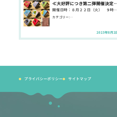
ビ
≪大好評につき第二弾開催決定≫オリジナル貯金箱作成ワーク
ゲ
開催日時：８月２２日（火） ９時３０分～１１時３０分 開催場所：サテライト日興 日立市
ー
シ
カテゴリー:
お知らせ・新着情報 サテライト日
ョ
ン
2023年8月2
プライバシーポリシー
サイトマップ