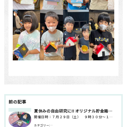
投
稿
ナ
ビ
夏休みの自由研究に!! オリジナル貯金箱作成ワークショップ
ゲ
開催日時：７月２９日（土） ９時３０分～１１時３０分 開催場所：サテライト日興 日立市会瀬町４－１－…
ー
シ
カテゴリー:
お知らせ・新着情報 サテライト日興
ョ